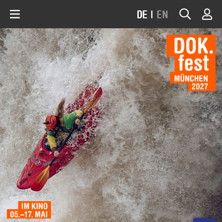
DE
|
EN