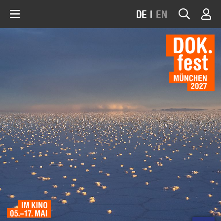
DE
|
EN