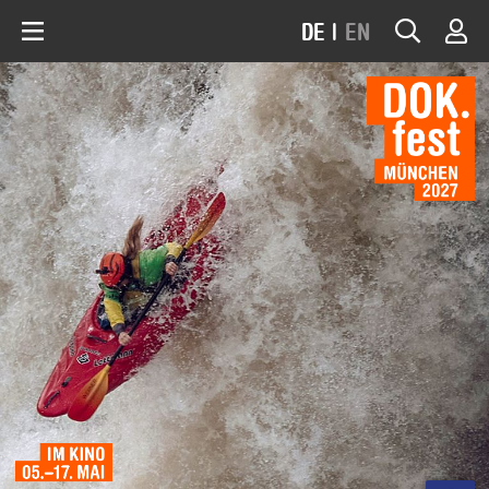
DE
|
EN