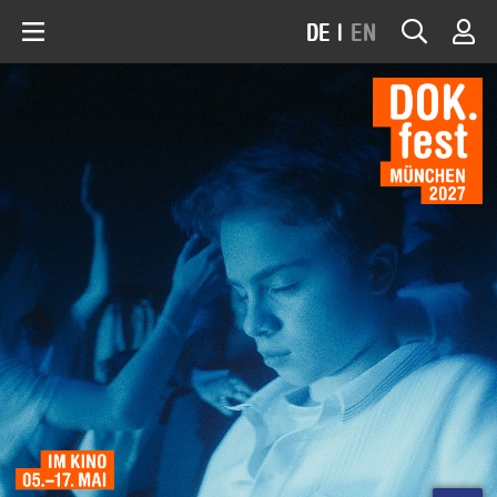
DE
|
EN