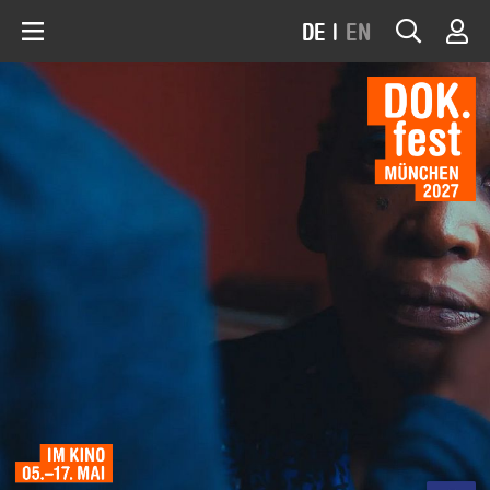
DE
|
EN