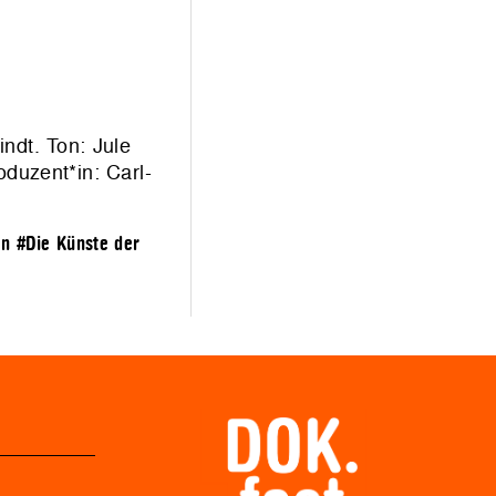
ndt. Ton: Jule
duzent*in: Carl-
en
#Die Künste der