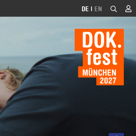
DE
|
EN