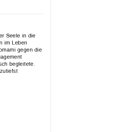
r Seele in die
nn im Leben
anomami gegen die
ngagement
ch begleitete.
utiefst