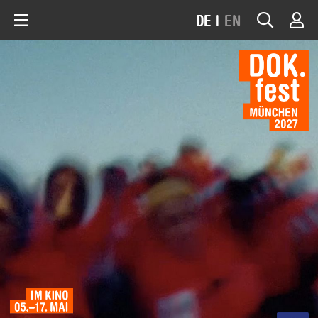
DE
|
EN