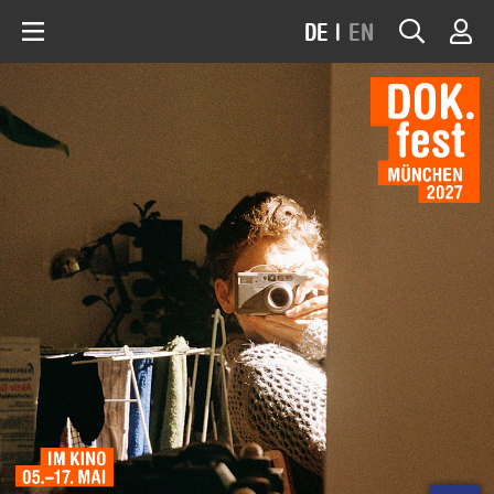
DE
|
EN