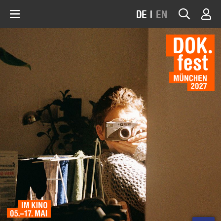
DE
|
EN