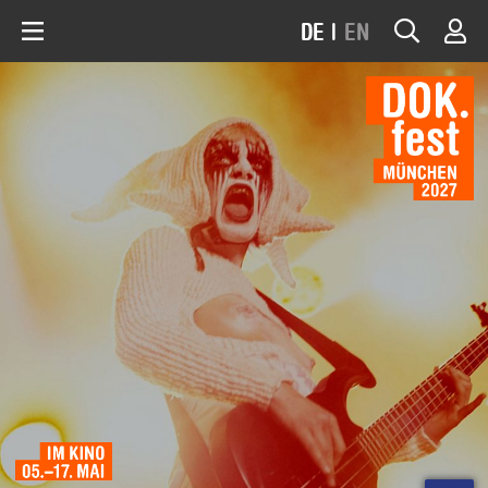
DE
|
EN