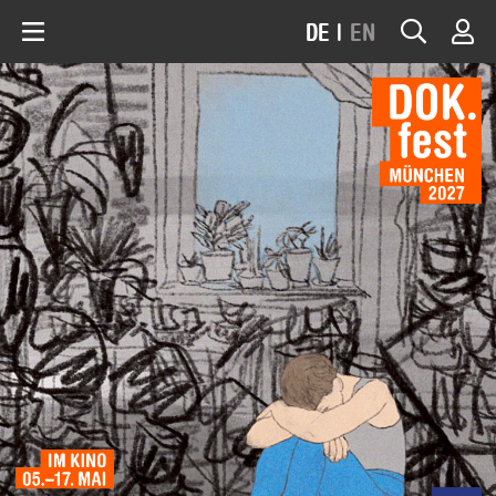
DE
|
EN