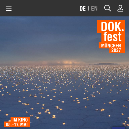
DE
|
EN