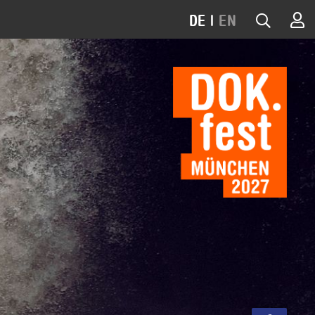
DE
|
EN