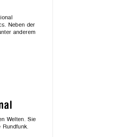
ional
cs. Neben der
 unter anderem
nal
en Welten. Sie
e Rundfunk.