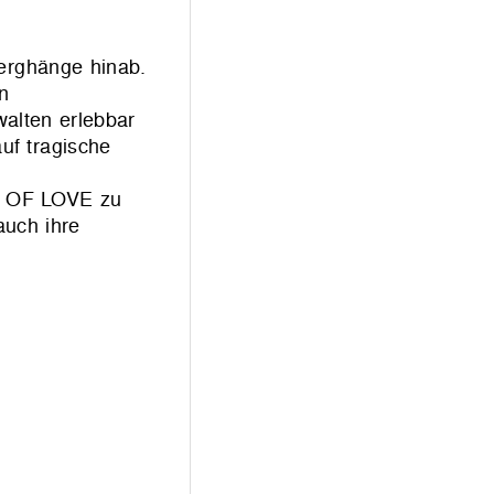
Berghänge hinab.
n
walten erlebbar
uf tragische
RE OF LOVE zu
auch ihre