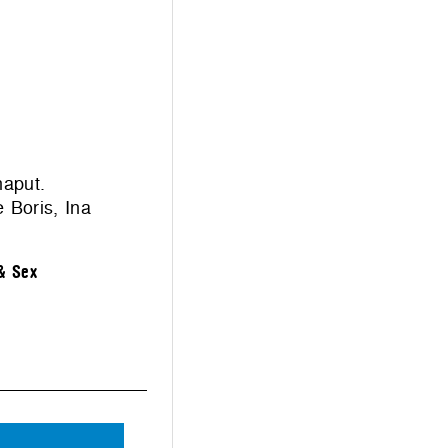
haput.
 Boris, Ina
& Sex