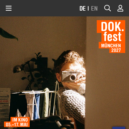
DE
|
EN