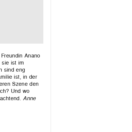
er Freundin Anano
sie ist im
n sind eng
lie ist, in der
ueeren Szene den
 ich? Und wo
bachtend.
Anne