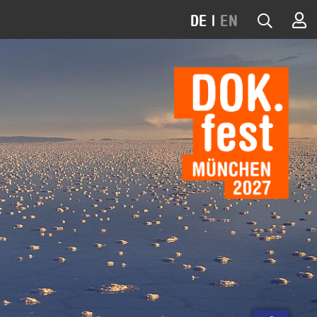
DE
|
EN