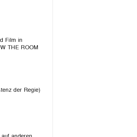
d Film in
t. HOW THE ROOM
enz der Regie)
s auf anderen