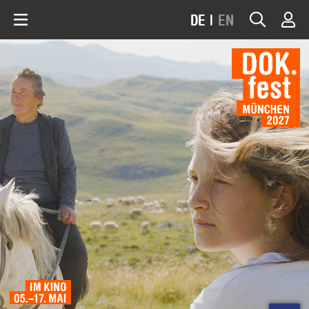
DE
|
EN