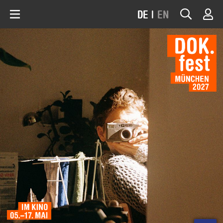
DE
|
EN