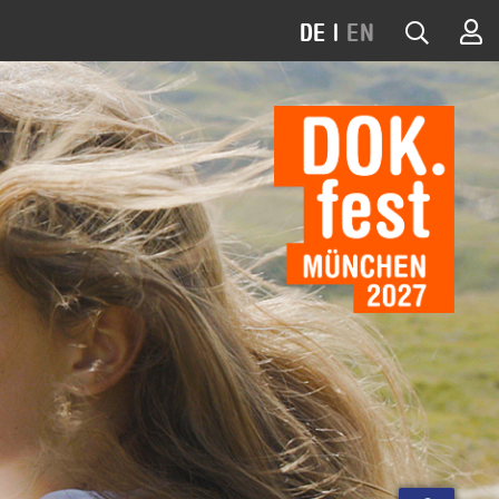
DE
|
EN