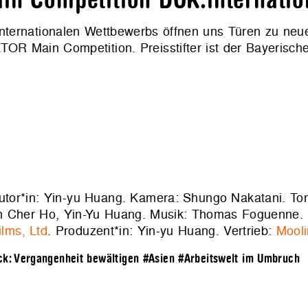
in Competition DOK.internatio
s internationalen Wettbewerbs öffnen uns Türen zu neu
TOR Main Competition. Preisstifter ist der Bayerisch
utor*in: Yin-yu Huang. Kamera: Shungo Nakatani. To
 Mon Cher Ho, Yin-Yu Huang. Musik: Thomas Foguenne.
ilms, Ltd
. Produzent*in: Yin-yu Huang. Vertrieb:
Mooli
ck: Vergangenheit bewältigen
#Asien
#Arbeitswelt im Umbruch