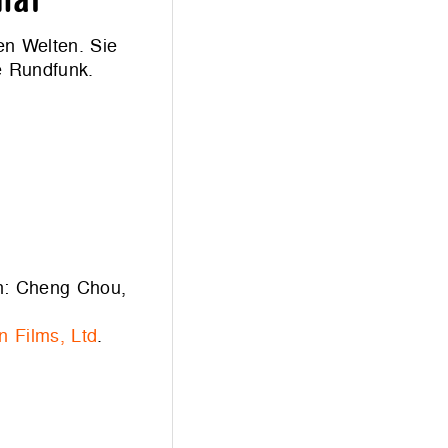
nal
en Welten. Sie
e Rundfunk.
n: Cheng Chou,
n Films, Ltd
.