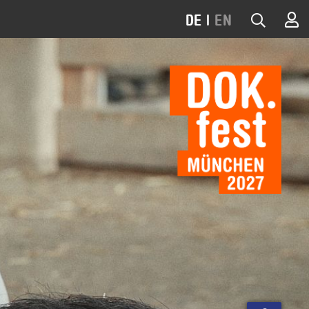
DE
|
EN