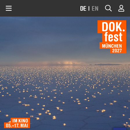
DE
|
EN