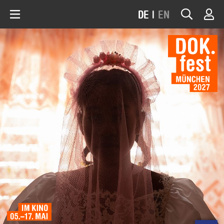
DE
|
EN