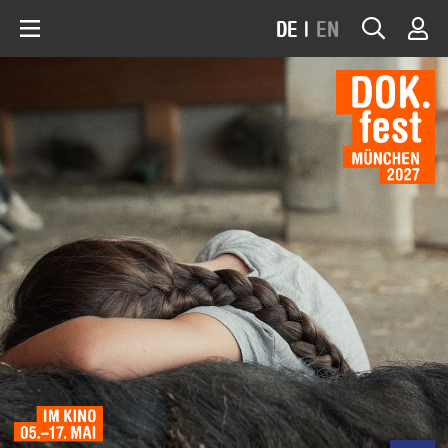
DE
|
EN