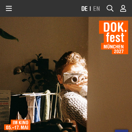
DE
|
EN