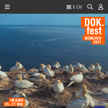
DE
|
EN