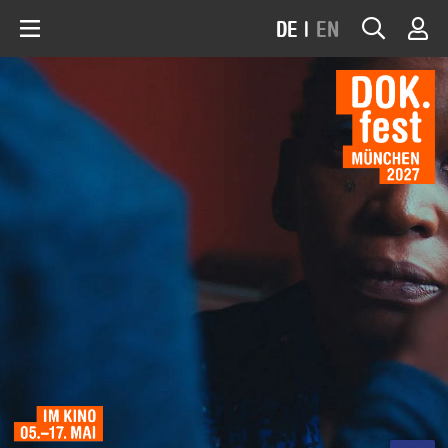
DE
|
EN