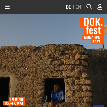
DE
|
EN