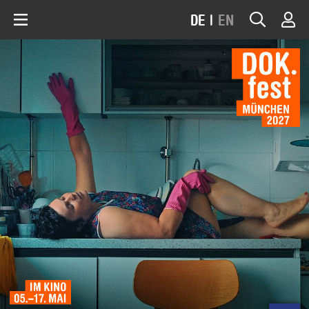
DE
|
EN