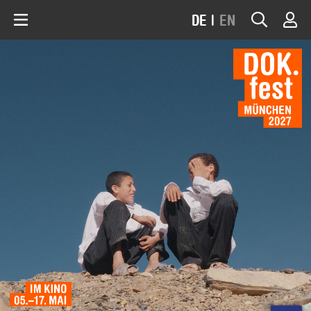
DE
|
EN