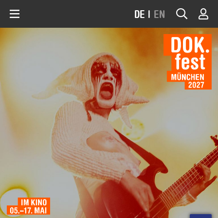
DE
|
EN