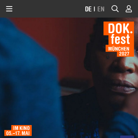
DE
|
EN