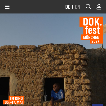
DE
|
EN