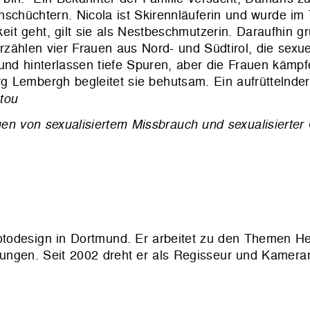
inschüchtern. Nicola ist Skirennläuferin und wurde im 
keit geht, gilt sie als Nestbeschmutzerin. Daraufhin g
rzählen v
ier Frauen aus Nord- und Südtirol, die sexu
und hinterlassen tiefe Spuren, aber die Frauen kämpf
g Lembergh begleitet sie behutsam. Ein aufrüttelnd
tou
gen von sexualisiertem Missbrauch und sexualisierter
otodesign in Dortmund. Er arbeitet zu den Themen H
llungen. Seit 2002 dreht er als Regisseur und Kamer