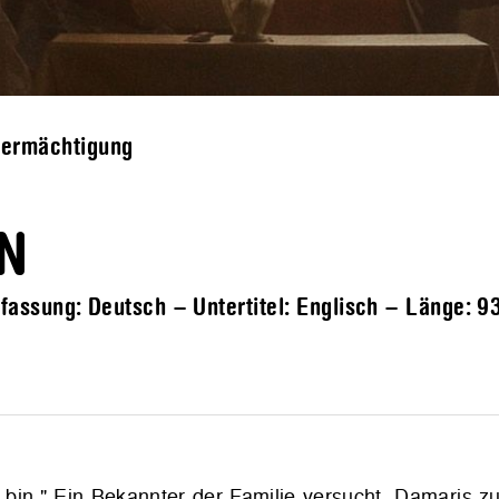
termächtigung
N
fassung: Deutsch – Untertitel: Englisch – Länge:
93
n bin." Ein Bekannter der Familie versucht, Damaris z