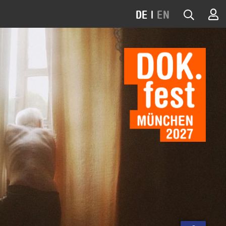
DE
|
EN