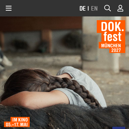
DE
|
EN