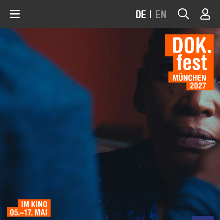
DE
|
EN