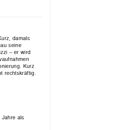
Kurz, damals
nau seine
zzi – er wird
hivaufnahmen
onierung. Kurz
 rechtskräftig.
 Jahre als