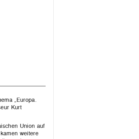
Thema „Europa.
seur Kurt
äischen Union auf
s kamen weitere