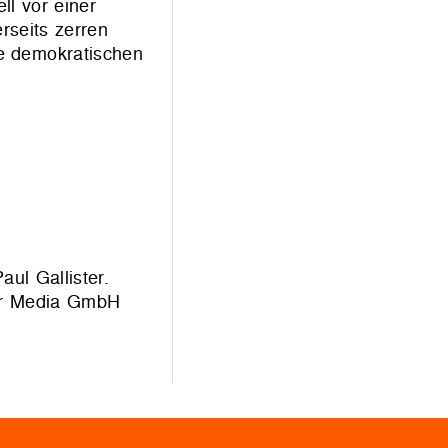
l vor einer
rseits zerren
ie demokratischen
ul Gallister.
ner Media GmbH