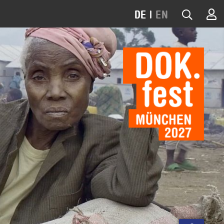
DE
|
EN