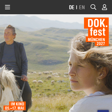
DE
|
EN