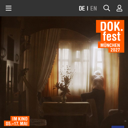
DE
|
EN