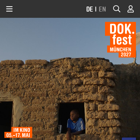
DE
|
EN