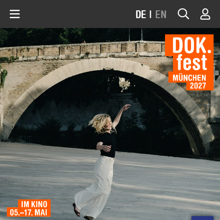
DE
|
EN