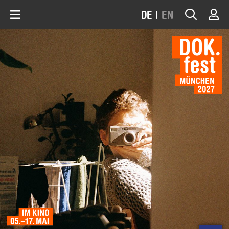
DE
|
EN