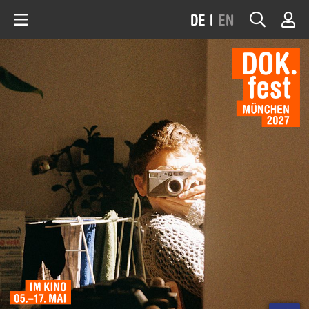
DE
|
EN