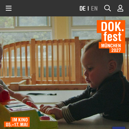
DE
|
EN