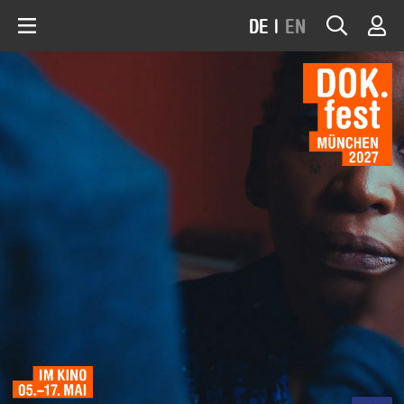
DE
|
EN