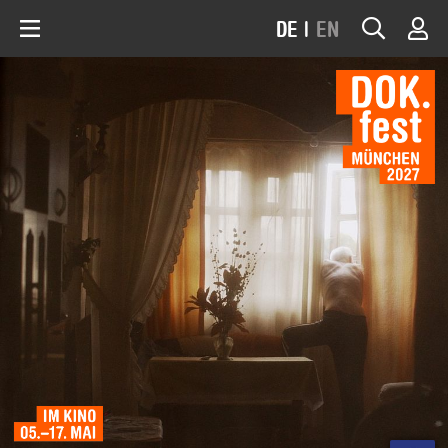
DE
|
EN