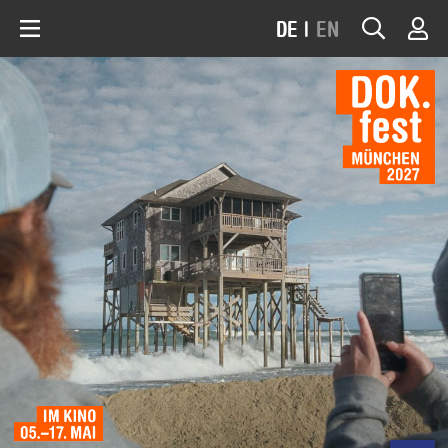
DE
|
EN