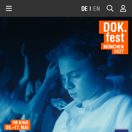
DE
|
EN