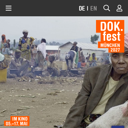
DE
|
EN