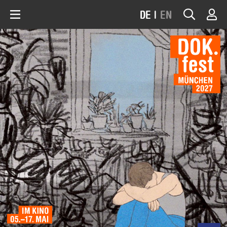
DE
|
EN