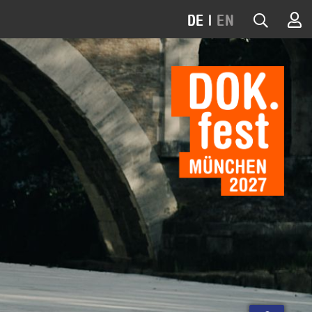
DE
|
EN