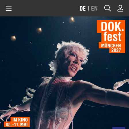
DE
|
EN